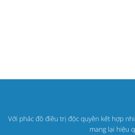
Với phác đồ điều trị độc quyền kết hợp n
mang lại hiệu q