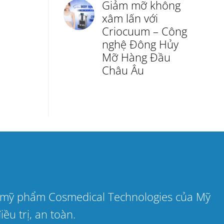
Giảm mỡ không
xâm lấn với
Criocuum – Công
nghệ Đông Hủy
Mỡ Hàng Đầu
Châu Âu
ợc mỹ phẩm Cosmedical Technologies của Mỹ
ều trị, an toàn.