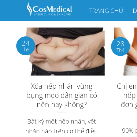
Chuyển
TRANG CHỦ
D
đến
nội
dung
24
28
Th5
Th4
Xóa nếp nhăn vùng
Chị em
bụng mẹo dân gian có
nếp
nên hay không?
đơn g
Bất kỳ một nếp nhăn, vết
90% 
nhăn nào trên cơ thể điều