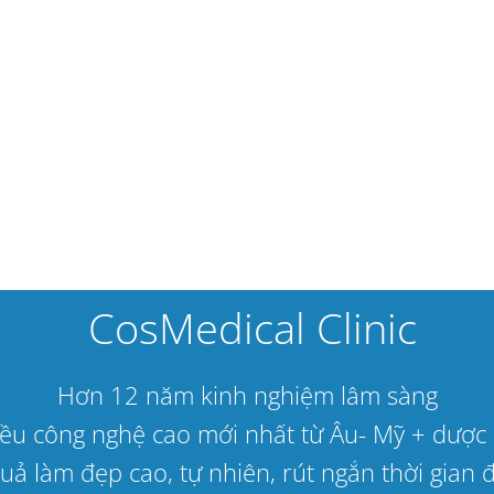
CosMedical Clinic
Hơn 12 năm kinh nghiệm lâm sàng
hiều công nghệ cao mới nhất từ Âu- Mỹ + dư
uả làm đẹp cao, tự nhiên, rút ngắn thời gian đi