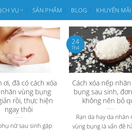
ỊCH VỤ
SẢN PHẨM
BLOG
KHUYẾN MÃI
24
Th4
 ơi, đã có cách xóa
Cách xóa nếp nhăn
 nhăn vùng bụng
bụng sau sinh, đơn
iản rồi, thực hiện
không nên bỏ q
ngay thôi
Rạn da hay da nhăn
phụ nữ sau sinh gặp
vùng bụng là vấn đề h