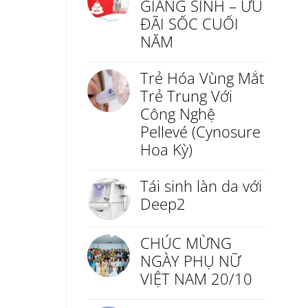
GIÁNG SINH – ƯU
ĐÃI SỐC CUỐI
NĂM
Trẻ Hóa Vùng Mắt
Trẻ Trung Với
Công Nghệ
Pellevé (Cynosure
Hoa Kỳ)
Tái sinh làn da với
Deep2
CHÚC MỪNG
NGÀY PHỤ NỮ
VIỆT NAM 20/10