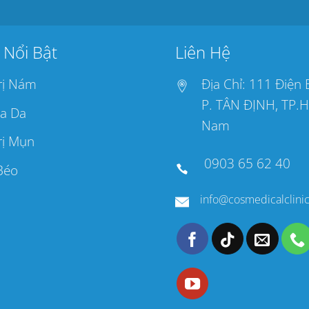
 Nổi Bật
Liên Hệ
rị Nám
Địa Chỉ: 111 Điện 
P. TÂN ĐỊNH, TP.H
a Da
Nam
rị Mụn
0903 65 62 40
Béo
info@cosmedicalclini