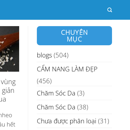
CHUYÊN
MỤC
blogs
(504)
CẨM NANG LÀM ĐẸP
(456)
 vùng
 giản
Chăm Sóc Da
(3)
ua
Chăm Sóc Da
(38)
 nheo
Chưa được phân loại
(31)
ầu hết