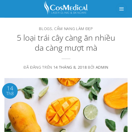
Chuyển
đến
nội
BLOGS
,
CẨM NANG LÀM ĐẸP
dung
5 loại trái cây càng ăn nhiều
da càng mượt mà
ĐÃ ĐĂNG TRÊN
14 THÁNG 8, 2018
BỞI
ADMIN
14
Th8