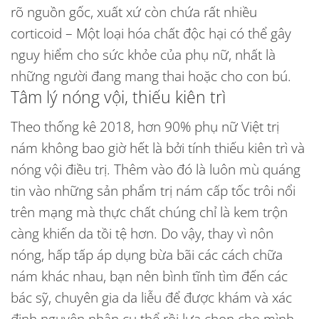
rõ nguồn gốc, xuất xứ còn chứa rất nhiều
corticoid – Một loại hóa chất độc hại có thể gây
nguy hiểm cho sức khỏe của phụ nữ, nhất là
những người đang mang thai hoặc cho con bú.
Tâm lý nóng vội, thiếu kiên trì
Theo thống kê 2018, hơn 90% phụ nữ Việt trị
nám không bao giờ hết là bởi tính thiếu kiên trì và
nóng vội điều trị. Thêm vào đó là luôn mù quáng
tin vào những sản phẩm trị nám cấp tốc trôi nổi
trên mạng mà thực chất chúng chỉ là kem trộn
càng khiến da tồi tệ hơn. Do vậy, thay vì nôn
nóng, hấp tấp áp dụng bừa bãi các cách chữa
nám khác nhau, bạn nên bình tĩnh tìm đến các
bác sỹ, chuyên gia da liễu để được khám và xác
định nguyên nhân cụ thể rồi lựa chọn cho mình