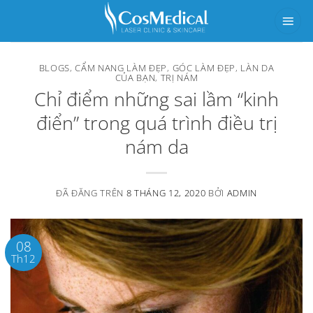
Chuyển
đến
nội
BLOGS
,
CẨM NANG LÀM ĐẸP
,
GÓC LÀM ĐẸP
,
LÀN DA
dung
CỦA BẠN
,
TRỊ NÁM
Chỉ điểm những sai lầm “kinh
điển” trong quá trình điều trị
nám da
ĐÃ ĐĂNG TRÊN
8 THÁNG 12, 2020
BỞI
ADMIN
08
Th12