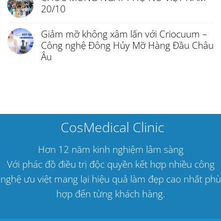
20/10
Giảm mỡ không xâm lấn với Criocuum –
Công nghệ Đông Hủy Mỡ Hàng Đầu Châu
Âu
CosMedical Clinic
Hơn 12 năm kinh nghiệm lâm sàng
Với phác đồ điều trị độc quyền kết hợp nhiều công
nghệ ưu việt mang lại hiệu quả làm đẹp cao nhất phù
hợp đến từng khách hàng.