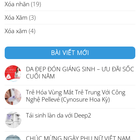
Xóa nhăn
(19)
Xóa Xăm
(3)
Xóa xăm
(4)
BÀI VIẾT MỚI
DA ĐẸP ĐÓN GIÁNG SINH – ƯU ĐÃI SỐC
CUỐI NĂM
Trẻ Hóa Vùng Mắt Trẻ Trung Với Công
Nghệ Pellevé (Cynosure Hoa Kỳ)
Tái sinh làn da với Deep2
CHÚC MỪNG NGÀY PHỤ NỮ VIỆT NAM