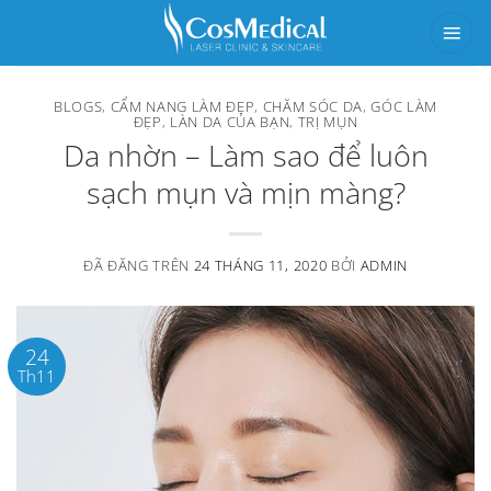
Chuyển
đến
nội
BLOGS
,
CẨM NANG LÀM ĐẸP
,
CHĂM SÓC DA
,
GÓC LÀM
dung
ĐẸP
,
LÀN DA CỦA BẠN
,
TRỊ MỤN
Da nhờn – Làm sao để luôn
sạch mụn và mịn màng?
ĐÃ ĐĂNG TRÊN
24 THÁNG 11, 2020
BỞI
ADMIN
24
Th11