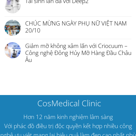
Tái sinh làn da với Deep2
CHÚC MỪNG NGÀY PHỤ NỮ VIỆT NAM
20/10
Giảm mỡ không xâm lấn với Criocuum –
Công nghệ Đông Hủy Mỡ Hàng Đầu Châu
Âu
CosMedical Clinic
Hơn 12 năm kinh nghiệm lâm sàng
Với phác đồ điều trị độc quyền kết hợp nhiều công
nghệ ưu việt mang lại hiệu quả làm đẹp cao nhất phù