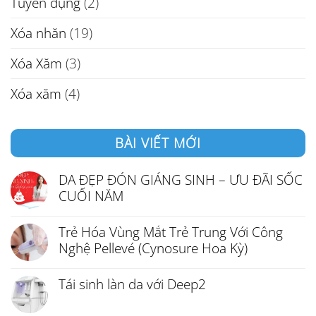
Tuyển dụng
(2)
Xóa nhăn
(19)
Xóa Xăm
(3)
Xóa xăm
(4)
BÀI VIẾT MỚI
DA ĐẸP ĐÓN GIÁNG SINH – ƯU ĐÃI SỐC
CUỐI NĂM
Trẻ Hóa Vùng Mắt Trẻ Trung Với Công
Nghệ Pellevé (Cynosure Hoa Kỳ)
Tái sinh làn da với Deep2