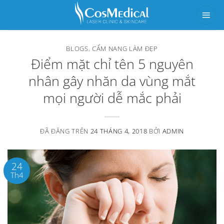
Chuyển
đến
nội
BLOGS
,
CẨM NANG LÀM ĐẸP
dung
Điểm mặt chỉ tên 5 nguyên
nhân gây nhăn da vùng mắt
mọi người dễ mắc phải
ĐÃ ĐĂNG TRÊN
24 THÁNG 4, 2018
BỞI
ADMIN
24
Th4