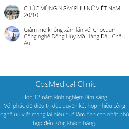
CHÚC MỪNG NGÀY PHỤ NỮ VIỆT NAM
20/10
Giảm mỡ không xâm lấn với Criocuum –
Công nghệ Đông Hủy Mỡ Hàng Đầu Châu
Âu
CosMedical Clinic
Hơn 12 năm kinh nghiệm lâm sàng
Với phác đồ điều trị độc quyền kết hợp nhiều công
nghệ ưu việt mang lại hiệu quả làm đẹp cao nhất phù
hợp đến từng khách hàng.