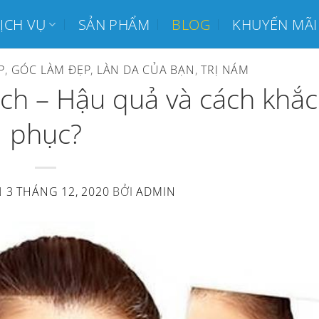
ỊCH VỤ
SẢN PHẨM
BLOG
KHUYẾN MÃI
P
,
GÓC LÀM ĐẸP
,
LÀN DA CỦA BẠN
,
TRỊ NÁM
ách – Hậu quả và cách khắc
phục?
N
3 THÁNG 12, 2020
BỞI
ADMIN