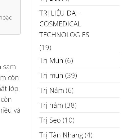
TRỊ LIỆU DA –
 hoặc
COSMEDICAL
TECHNOLOGIES
(19)
Trị Mụn
(6)
da sạm
Trị mụn
(39)
ám còn
ất lớp
Trị Nám
(6)
 còn
Trị nám
(38)
hiều và
Trị Sẹo
(10)
Trị Tàn Nhang
(4)