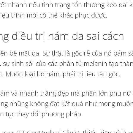
yết nhanh nếu tình trạng tổn thương kéo dài 
iệu trình mới có thể khắc phục được.
g điều trị nám da sai cách
rên bề mặt da. Sự thật là gốc rễ của nó bám s
i, sự sinh sôi của các phân tử melanin tạo thà
 Muốn loại bỏ nám, phải trị liệu tận gốc.
nám và nhanh trắng đẹp mà phần lớn phụ nữ
không những không đạt kết quả như mong muố
ên tục thay đổi phương pháp.
aser (TT CosMedical Clinic), thiếu kiên trì là 