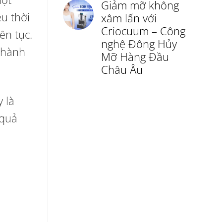
Giảm mỡ không
ều thời
xâm lấn với
Criocuum – Công
ên tục.
nghệ Đông Hủy
thành
Mỡ Hàng Đầu
Châu Âu
 là
 quả