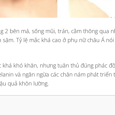
ng 2 bên má, sống mũi, trán, cằm thông qua 
ến sậm. Tỷ lệ mắc khá cao ở phụ nữ châu Á nó
ệc khá khó khăn, nhưng tuân thủ đúng phác đồ
elanin và ngăn ngừa các chân nám phát triển tr
 hậu quả khôn lường.
h