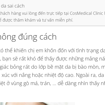
 da sai cách
hách hàng vui lòng đến trực tiếp tại CosMedical Clinic
để được thăm khám và tư vấn miễn phí.
không đúng cách
có thể khiến chị em khốn đốn với tình trạng 
g, bạn sẽ rất khó để thấy được những mảng n
 giác bỏng rát do lớp bề mặt da bị bào mòn, m
p xúc với nắng hoặc nhiệt độ cao. Ngoài ra, da
t ở vùng gò má, trán, … dễ dàng nhìn thấy n