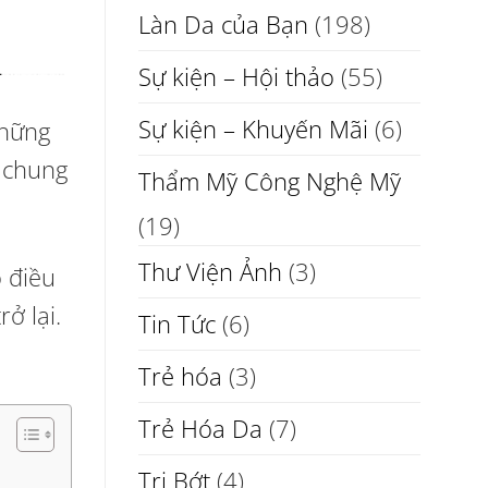
Làn Da của Bạn
(198)
Sự kiện – Hội thảo
(55)
Sự kiện – Khuyến Mãi
(6)
những
i chung
Thẩm Mỹ Công Nghệ Mỹ
(19)
Thư Viện Ảnh
(3)
 điều
ở lại.
Tin Tức
(6)
Trẻ hóa
(3)
Trẻ Hóa Da
(7)
Trị Bớt
(4)