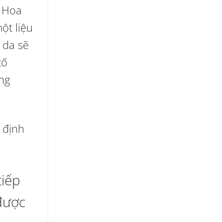
A Hoa
ột liệu
n da sẽ
tố
ng
 định
tiếp
 được