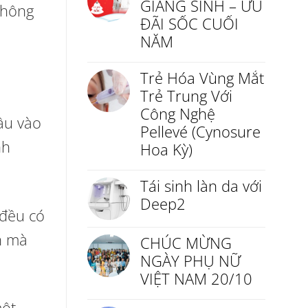
GIÁNG SINH – ƯU
không
ĐÃI SỐC CUỐI
NĂM
Trẻ Hóa Vùng Mắt
Trẻ Trung Với
Công Nghệ
âu vào
Pellevé (Cynosure
nh
Hoa Kỳ)
Tái sinh làn da với
Deep2
 đều có
n mà
CHÚC MỪNG
NGÀY PHỤ NỮ
VIỆT NAM 20/10
một