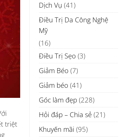
Dịch Vụ
(41)
Điều Trị Da Công Nghệ
Mỹ
(16)
Điều Trị Sẹo
(3)
Giảm Béo
(7)
Giảm béo
(41)
Góc làm đẹp
(228)
Với
Hỏi đáp – Chia sẻ
(21)
 triệt
Khuyến mãi
(95)
ng