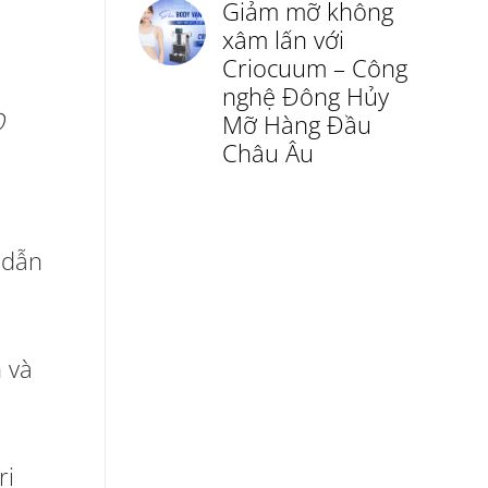
Giảm mỡ không
xâm lấn với
Criocuum – Công
nghệ Đông Hủy
O
Mỡ Hàng Đầu
Châu Âu
 dẫn
 và
rị