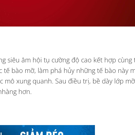
ng siêu
âm hội tụ cường độ cao
kết hợp cùng 
các tế bào mỡ, làm phá hủy những tế bào này 
c mô xung quanh. Sau điều trị, bề dày lớp m
 nhàng hơn.