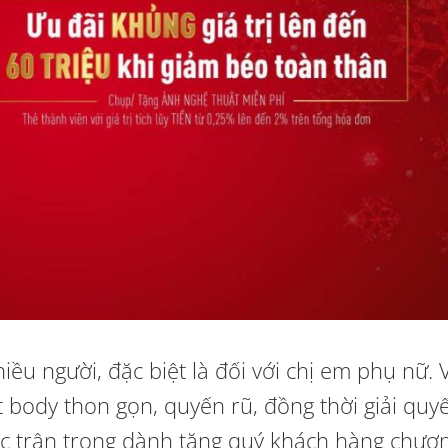
ều người, đặc biệt là đối với chị em phụ nữ. 
ody thon gọn, quyến rũ, đồng thời giải quyết
ic trân trọng dành tặng quý khách hàng chươ