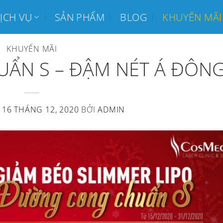
ỊCH VỤ
SẢN PHẨM
BLOG
KHUYẾN MÃI
KHUYẾN MÃI
ẨN S – ĐẬM NÉT Á ĐÔN
N
16 THÁNG 12, 2020
BỞI
ADMIN