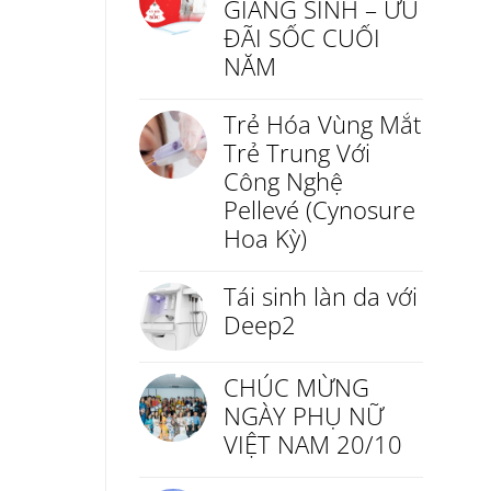
GIÁNG SINH – ƯU
ĐÃI SỐC CUỐI
NĂM
Trẻ Hóa Vùng Mắt
Trẻ Trung Với
Công Nghệ
Pellevé (Cynosure
Hoa Kỳ)
Tái sinh làn da với
Deep2
CHÚC MỪNG
NGÀY PHỤ NỮ
VIỆT NAM 20/10