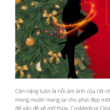
Cân nặng luôn là nỗi ám ảnh của rất nhi
mong muốn mang lại cho phái đẹp một b
để vấn đề về mỡ thừa, CosMedical Clin