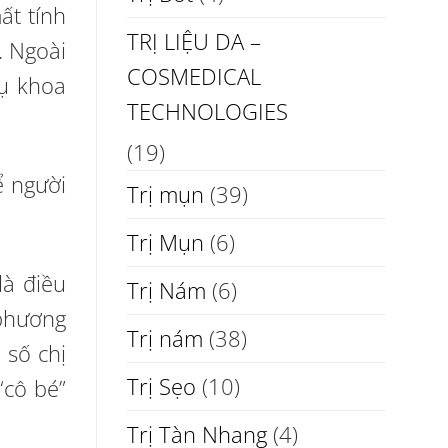
ất tính
TRỊ LIỆU DA –
. Ngoài
COSMEDICAL
hụ khoa
TECHNOLOGIES
(19)
ể người
Trị mụn
(39)
Trị Mụn
(6)
là điều
Trị Nám
(6)
 phương
Trị nám
(38)
 số chị
Trị Sẹo
(10)
“cô bé”
Trị Tàn Nhang
(4)