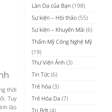
Làn Da của Bạn
(198)
Sự kiện – Hội thảo
(55)
Sự kiện – Khuyến Mãi
(6)
Thẩm Mỹ Công Nghệ Mỹ
(19)
Thư Viện Ảnh
(3)
ình
Tin Tức
(6)
Trẻ hóa
(3)
ng thời
ối. Tuy
Trẻ Hóa Da
(7)
ình lão
Trị Bớt
(4)