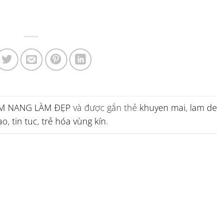
M NANG LÀM ĐẸP
và được gắn thẻ
khuyen mai
,
lam d
ạo
,
tin tuc
,
trẻ hóa vùng kín
.