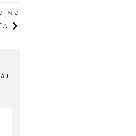
IỆN VÌ
 DA
dấu