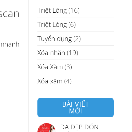
Triệt Lông
(16)
scan
Triệt Lông
(6)
Tuyển dụng
(2)
m nhanh
Xóa nhăn
(19)
Xóa Xăm
(3)
Xóa xăm
(4)
BÀI VIẾT
MỚI
DA ĐẸP ĐÓN