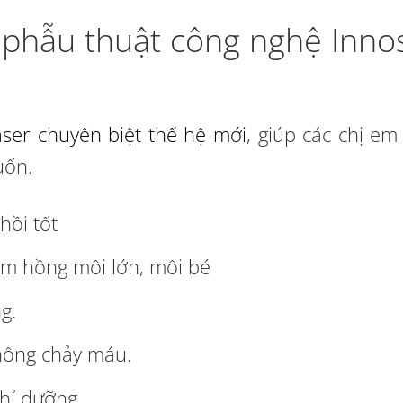
 phẫu thuật công nghệ Inno
ser chuyên biệt thế hệ mới
, giúp các chị e
uốn.
hồi tốt
àm hồng môi lớn, môi bé
g.
hông chảy máu.
ghỉ dưỡng.