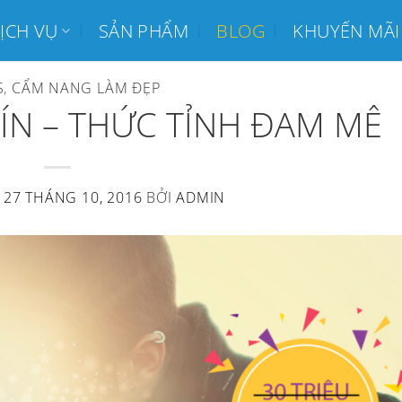
ỊCH VỤ
SẢN PHẨM
BLOG
KHUYẾN MÃI
S
,
CẨM NANG LÀM ĐẸP
ÍN – THỨC TỈNH ĐAM MÊ
N
27 THÁNG 10, 2016
BỞI
ADMIN