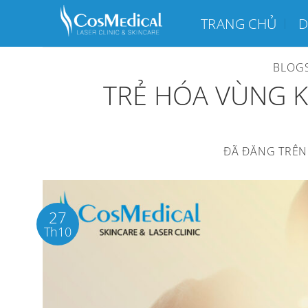
Chuyển
TRANG CHỦ
D
đến
nội
BLOG
dung
TRẺ HÓA VÙNG K
ĐÃ ĐĂNG TRÊ
27
Th10