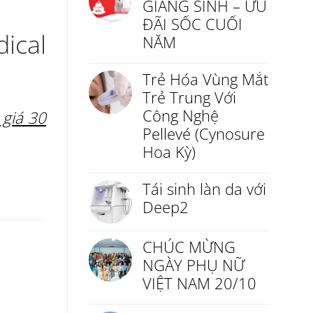
GIÁNG SINH – ƯU
ĐÃI SỐC CUỐI
ical
NĂM
Trẻ Hóa Vùng Mắt
Trẻ Trung Với
Công Nghệ
 giá 30
Pellevé (Cynosure
Hoa Kỳ)
Tái sinh làn da với
Deep2
CHÚC MỪNG
NGÀY PHỤ NỮ
VIỆT NAM 20/10