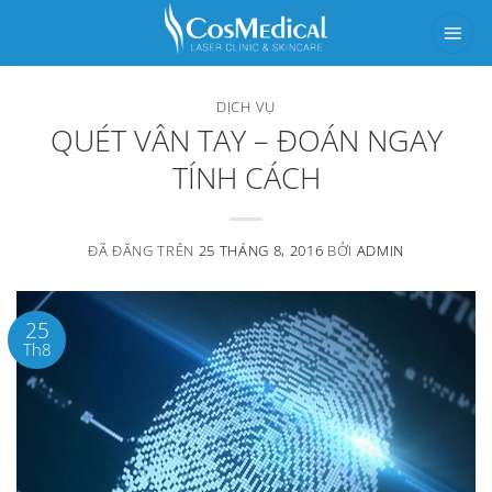
Chuyển
đến
nội
DỊCH VỤ
dung
QUÉT VÂN TAY – ĐOÁN NGAY
TÍNH CÁCH
ĐÃ ĐĂNG TRÊN
25 THÁNG 8, 2016
BỞI
ADMIN
25
Th8