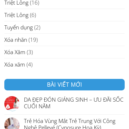
Triệt Lông
(16)
Triệt Lông
(6)
Tuyển dụng
(2)
Xóa nhăn
(19)
Xóa Xăm
(3)
Xóa xăm
(4)
BÀI VIẾT MỚI
DA ĐẸP ĐÓN GIÁNG SINH – ƯU ĐÃI SỐC
CUỐI NĂM
Trẻ Hóa Vùng Mắt Trẻ Trung Với Công
Nghệ Pellevé (Cynosure Hoa Kỳ)