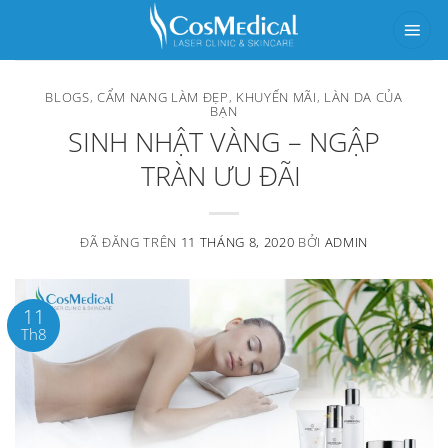
Chuyển
đến
nội
BLOGS
,
CẨM NANG LÀM ĐẸP
,
KHUYẾN MÃI
,
LÀN DA CỦA
dung
BẠN
SINH NHẬT VÀNG – NGẬP
TRÀN ƯU ĐÃI
ĐÃ ĐĂNG TRÊN
11 THÁNG 8, 2020
BỞI
ADMIN
11
Th8