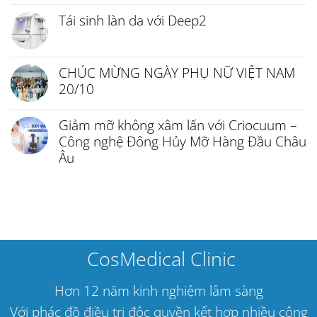
Tái sinh làn da với Deep2
CHÚC MỪNG NGÀY PHỤ NỮ VIỆT NAM
20/10
Giảm mỡ không xâm lấn với Criocuum –
Công nghệ Đông Hủy Mỡ Hàng Đầu Châu
Âu
CosMedical Clinic
Hơn 12 năm kinh nghiệm lâm sàng
Với phác đồ điều trị độc quyền kết hợp nhiều công