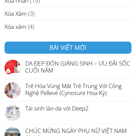
Xóa nhăn
(19)
Xóa Xăm
(3)
Xóa xăm
(4)
BÀI VIẾT MỚI
DA ĐẸP ĐÓN GIÁNG SINH – ƯU ĐÃI SỐC
CUỐI NĂM
Trẻ Hóa Vùng Mắt Trẻ Trung Với Công
Nghệ Pellevé (Cynosure Hoa Kỳ)
Tái sinh làn da với Deep2
CHÚC MỪNG NGÀY PHỤ NỮ VIỆT NAM