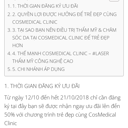
1. THỜI GIAN ĐĂNG KÝ ƯU ĐÃI
2. QUYỀN LỢI ĐƯỢC HƯỞNG ĐỂ TRẺ ĐẸP CÙNG
COSMEDICAL CLINIC
3. TẠI SAO BẠN NÊN ĐIỀU TRỊ THẨM MỸ & CHĂM
SÓC DA TẠI COSMEDICAL CLINIC ĐỂ TRẺ ĐẸP
HƠN
4. THẾ MẠNH COSMEDICAL CLINIC – #LASER
THẨM MỸ CÔNG NGHỆ CAO
5. CHI NHÁNH ÁP DỤNG
1. THỜI GIAN ĐĂNG KÝ ƯU ĐÃI
Từ ngày 12/10 đến hết 21/10/2018 chỉ cần đăng
ký tại đây bạn sẽ được nhận ngay ưu đãi lên đến
50% với chương trình trẻ đẹp cùng CosMedical
Clinic