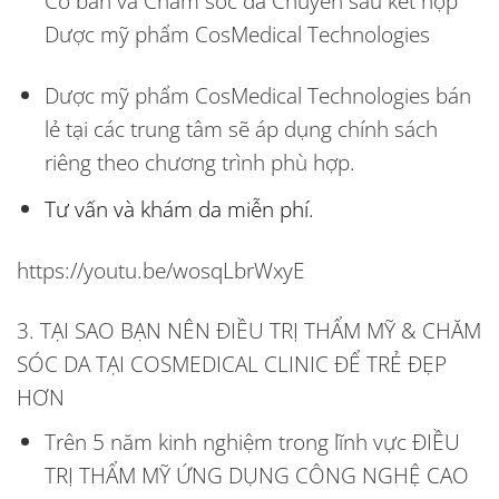
Cơ bản và Chăm sóc da Chuyên sâu kết hợp
Dược mỹ phẩm CosMedical Technologies
Dược mỹ phẩm CosMedical Technologies bán
lẻ tại các trung tâm sẽ áp dụng chính sách
riêng theo chương trình phù hợp.
Tư vấn và khám da miễn phí.
https://youtu.be/wosqLbrWxyE
3. TẠI SAO BẠN NÊN ĐIỀU TRỊ THẨM MỸ & CHĂM
SÓC DA TẠI COSMEDICAL CLINIC ĐỂ TRẺ ĐẸP
HƠN
Trên 5 năm kinh nghiệm trong lĩnh vực ĐIỀU
TRỊ THẨM MỸ ỨNG DỤNG CÔNG NGHỆ CAO