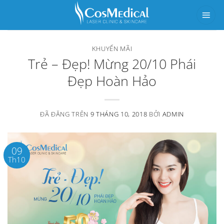
Chuyển
đến
nội
KHUYẾN MÃI
dung
Trẻ – Đẹp! Mừng 20/10 Phái
Đẹp Hoàn Hảo
ĐÃ ĐĂNG TRÊN
9 THÁNG 10, 2018
BỞI
ADMIN
09
Th10