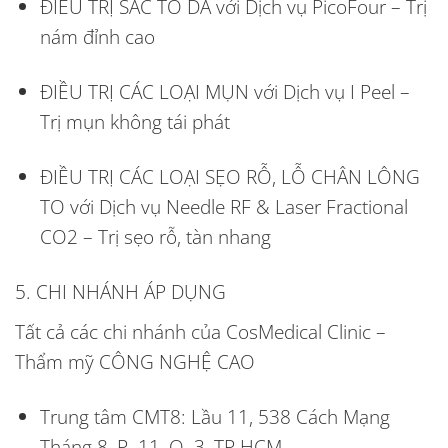
ĐIỀU TRỊ SẮC TỐ DA với Dịch vụ PicoFour – Trị
nám đỉnh cao
ĐIỀU TRỊ CÁC LOẠI MỤN với Dịch vụ I Peel –
Trị mụn không tái phát
ĐIỀU TRỊ CÁC LOẠI SẸO RỖ, LỖ CHÂN LÔNG
TO với Dịch vụ Needle RF & Laser Fractional
CO2 – Trị sẹo rỗ, tàn nhang
5. CHI NHÁNH ÁP DỤNG
Tất cả các chi nhánh của CosMedical Clinic –
Thẩm mỹ CÔNG NGHỆ CAO
Trung tâm CMT8: Lầu 11, 538 Cách Mạng
Tháng 8, P. 11, Q. 3, TP.HCM