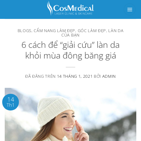
Chuyển
đến
nội
BLOGS
,
CẨM NANG LÀM ĐẸP
,
GÓC LÀM ĐẸP
,
LÀN DA
dung
CỦA BẠN
6 cách để “giải cứu” làn da
khỏi mùa đông băng giá
ĐÃ ĐĂNG TRÊN
14 THÁNG 1, 2021
BỞI
ADMIN
14
Th1