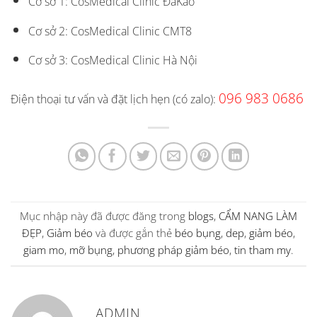
Cơ sở 1: CosMedical Clinic ĐaKao
Cơ sở 2: CosMedical Clinic CMT8
Cơ sở 3: CosMedical Clinic Hà Nội
096 983 0686
Điện thoại tư vấn và đặt lịch hẹn (có zalo):
Mục nhập này đã được đăng trong
blogs
,
CẨM NANG LÀM
ĐẸP
,
Giảm béo
và được gắn thẻ
béo bụng
,
dep
,
giảm béo
,
giam mo
,
mỡ bụng
,
phương pháp giảm béo
,
tin tham my
.
ADMIN