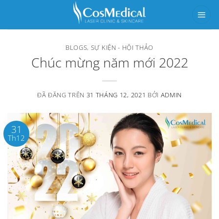
Chuyển
đến
nội
BLOGS
,
SỰ KIỆN - HỘI THẢO
dung
Chúc mừng năm mới 2022
ĐÃ ĐĂNG TRÊN
31 THÁNG 12, 2021
BỞI
ADMIN
31
Th12