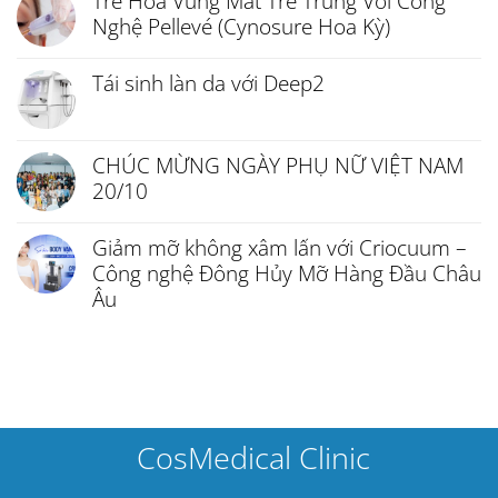
Trẻ Hóa Vùng Mắt Trẻ Trung Với Công
Nghệ Pellevé (Cynosure Hoa Kỳ)
Tái sinh làn da với Deep2
CHÚC MỪNG NGÀY PHỤ NỮ VIỆT NAM
20/10
Giảm mỡ không xâm lấn với Criocuum –
Công nghệ Đông Hủy Mỡ Hàng Đầu Châu
Âu
CosMedical Clinic