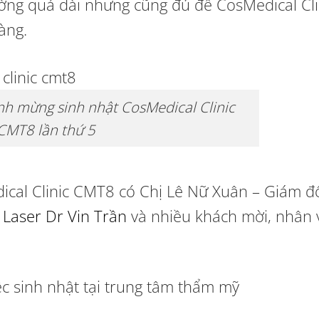
ờng quá dài nhưng cũng đủ để CosMedical Cli
àng.
nh mừng sinh nhật CosMedical Clinic
CMT8 lần thứ 5
dical Clinic CMT8 có Chị Lê Nữ Xuân – Giám đ
 Laser Dr Vin Trần
và nhiều khách mời, nhân 