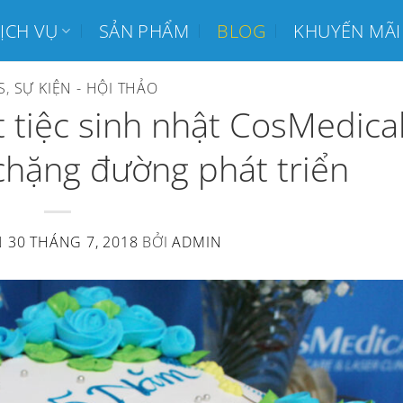
ỊCH VỤ
SẢN PHẨM
BLOG
KHUYẾN MÃI
S
,
SỰ KIỆN - HỘI THẢO
 tiệc sinh nhật CosMedica
 chặng đường phát triển
N
30 THÁNG 7, 2018
BỞI
ADMIN