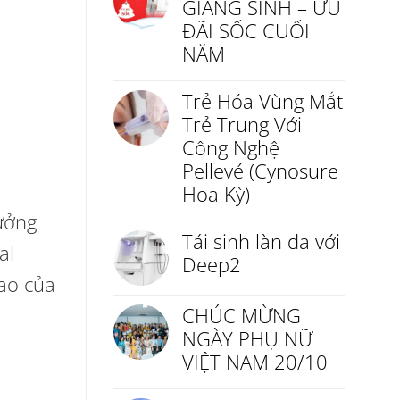
GIÁNG SINH – ƯU
ĐÃI SỐC CUỐI
NĂM
Trẻ Hóa Vùng Mắt
Trẻ Trung Với
Công Nghệ
Pellevé (Cynosure
Hoa Kỳ)
tưởng
Tái sinh làn da với
al
Deep2
ao của
CHÚC MỪNG
NGÀY PHỤ NỮ
VIỆT NAM 20/10