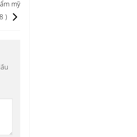
hẩm mỹ
8 )
dấu