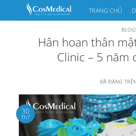
Chuyển
TRANG CHỦ
D
đến
nội
BLOG
dung
Hân hoan thân mật
Clinic – 5 năm
ĐÃ ĐĂNG TRÊ
30
Th7