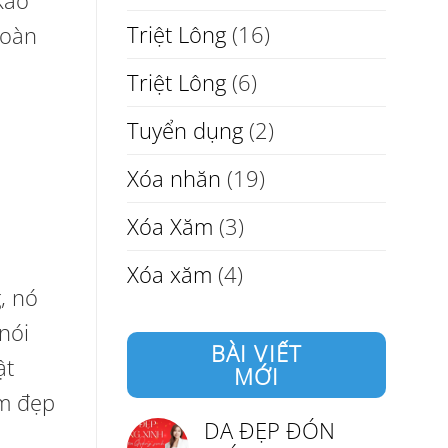
Kao
Triệt Lông
(16)
Đoàn
Triệt Lông
(6)
Tuyển dụng
(2)
Xóa nhăn
(19)
Xóa Xăm
(3)
Xóa xăm
(4)
, nó
nói
BÀI VIẾT
ật
MỚI
àm đẹp
DA ĐẸP ĐÓN