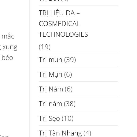
TRỊ LIỆU DA –
COSMEDICAL
TECHNOLOGIES
c mắc
g xung
(19)
m béo
Trị mụn
(39)
Trị Mụn
(6)
Trị Nám
(6)
Trị nám
(38)
Trị Sẹo
(10)
Trị Tàn Nhang
(4)