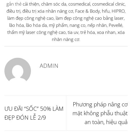
gắn thẻ
cải thiện
,
chăm sóc da
,
cosmedical
,
cosmedical clinic
,
điều trị
,
điều trị xóa nhăn nâng cơ
,
Face & Body
,
hifu
,
HIPRO
,
làm đẹp công nghệ cao
,
làm đẹp công nghệ cao bằng laser
,
lão hóa
,
lão hóa da
,
mỹ phẩm
,
nang co
,
nếp nhăn
,
Pevellé
,
thẩm mỹ laser công nghệ cao
,
tia uv
,
trẻ hóa
,
xoa nhan
,
xóa
nhăn nâng cơ
.
ADMIN
Phương pháp nâng cơ
ƯU ĐÃI “SỐC” 50% LÀM
mặt không phẫu thuật
ĐẸP ĐÓN LỄ 2/9
an toàn, hiệu quả