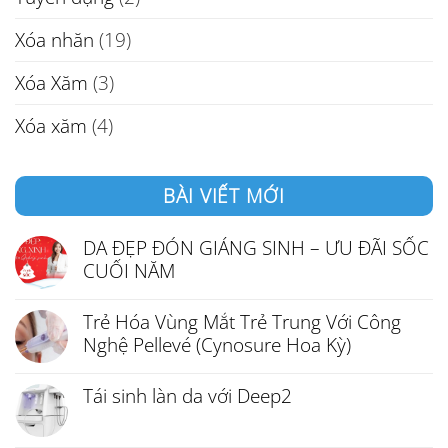
Xóa nhăn
(19)
Xóa Xăm
(3)
Xóa xăm
(4)
BÀI VIẾT MỚI
DA ĐẸP ĐÓN GIÁNG SINH – ƯU ĐÃI SỐC
CUỐI NĂM
Trẻ Hóa Vùng Mắt Trẻ Trung Với Công
Nghệ Pellevé (Cynosure Hoa Kỳ)
Tái sinh làn da với Deep2