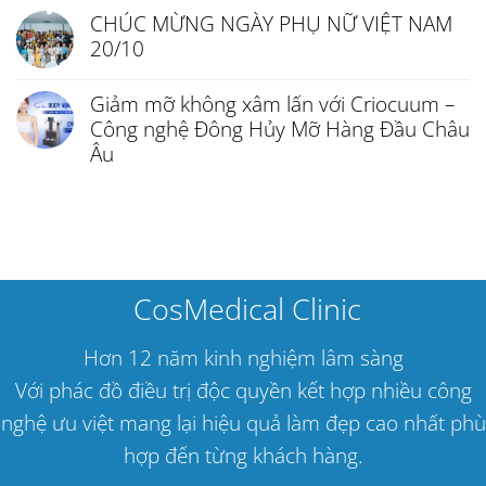
CHÚC MỪNG NGÀY PHỤ NỮ VIỆT NAM
20/10
Giảm mỡ không xâm lấn với Criocuum –
Công nghệ Đông Hủy Mỡ Hàng Đầu Châu
Âu
CosMedical Clinic
Hơn 12 năm kinh nghiệm lâm sàng
Với phác đồ điều trị độc quyền kết hợp nhiều công
nghệ ưu việt mang lại hiệu quả làm đẹp cao nhất phù
hợp đến từng khách hàng.