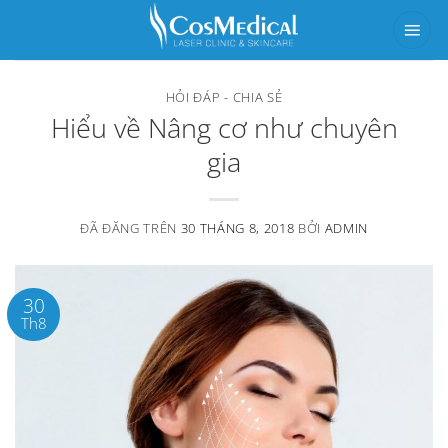
Chuyển
đến
nội
HỎI ĐÁP - CHIA SẺ
dung
Hiểu về Nâng cơ như chuyên
gia
ĐÃ ĐĂNG TRÊN
30 THÁNG 8, 2018
BỞI
ADMIN
30
Th8