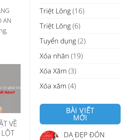
ẰNG
Triệt Lông
(16)
Ó AN
Triệt Lông
(6)
ng,
Tuyển dụng
(2)
Xóa nhăn
(19)
Xóa Xăm
(3)
Xóa xăm
(4)
BÀI VIẾT
MỚI
ẬT VỀ
 LỘT
DA ĐẸP ĐÓN