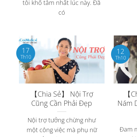
tôi khổ tâm nhất lúc này. Đã
có
17
12
Th10
Th10
【Chia Sẻ】 Nội Trợ
【Ch
Cũng Cần Phải Đẹp
Nám D
Nội trợ tưởng chừng như
Đam m
một công việc mà phụ nữ