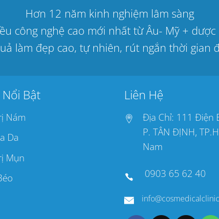
Hơn 12 năm kinh nghiệm lâm sàng
hiều công nghệ cao mới nhất từ Âu- Mỹ + dư
uả làm đẹp cao, tự nhiên, rút ngắn thời gian đi
 Nổi Bật
Liên Hệ
rị Nám
Địa Chỉ: 111 Điện 
P. TÂN ĐỊNH, TP.H
a Da
Nam
rị Mụn
0903 65 62 40
Béo
info@cosmedicalclini