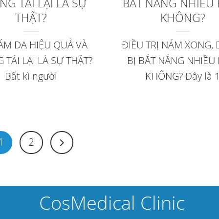
G TÁI LẠI LÀ SỰ
BẮT NẮNG NHIỀU
THẬT?
KHÔNG?
NÁM DA HIỆU QUẢ VÀ
ĐIỀU TRỊ NÁM XONG, 
TÁI LẠI LÀ SỰ THẬT?
BỊ BẮT NẮNG NHIỀU
Bất kì người
KHÔNG? Đây là 
1
2
CosMedical Clinic