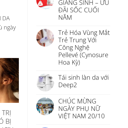
GIÁNG SINH – ƯU
ĐÃI SỐC CUỐI
NĂM
M DA
ù ngày
Trẻ Hóa Vùng Mắt
Trẻ Trung Với
Công Nghệ
Pellevé (Cynosure
Hoa Kỳ)
Tái sinh làn da với
Deep2
CHÚC MỪNG
NGÀY PHỤ NỮ
TRỊ
VIỆT NAM 20/10
Ó BỊ