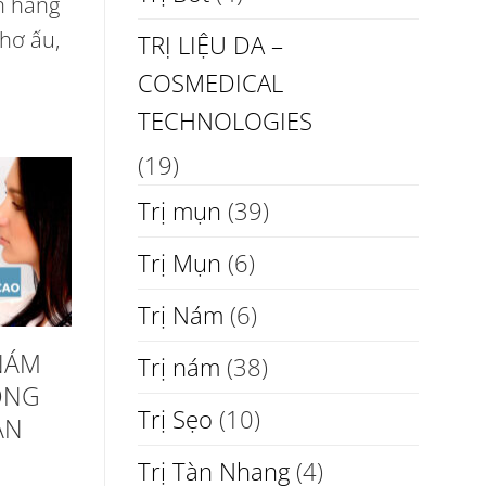
n hàng
hơ ấu,
TRỊ LIỆU DA –
COSMEDICAL
TECHNOLOGIES
(19)
Trị mụn
(39)
Trị Mụn
(6)
Trị Nám
(6)
NÁM
Trị nám
(38)
ÔNG
Trị Sẹo
(10)
AN
Trị Tàn Nhang
(4)