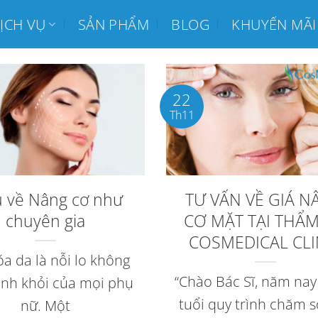
ỊCH VỤ
SẢN PHẨM
BLOG
KHUYẾN MÃI
22
Th11
u về Nâng cơ như
TƯ VẤN VỀ GIÁ 
chuyên gia
CƠ MẶT TẠI THẨ
COSMEDICAL CLI
a da là nỗi lo không
“Chào Bác Sĩ, năm nay 
ánh khỏi của mọi phụ
tuổi quy trình chăm 
nữ. Một