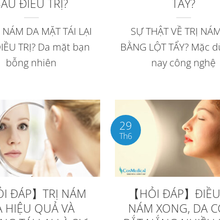
SAU ĐIỀU TRỊ?
TẨY?
 NÁM DA MẶT TÁI LẠI
SỰ THẬT VỀ TRỊ NÁ
IỀU TRỊ? Da mặt bạn
BẰNG LỘT TẨY? Mặc d
bỗng nhiên
nay công nghệ
29
Th6
I ĐÁP】TRỊ NÁM
【HỎI ĐÁP】ĐIỀU 
A HIỆU QUẢ VÀ
NÁM XONG, DA C