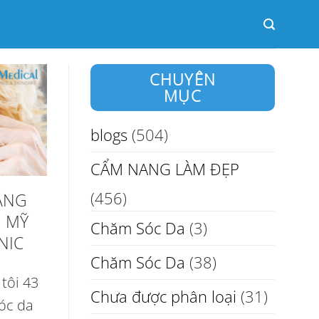
CHUYÊN
MỤC
blogs
(504)
CẨM NANG LÀM ĐẸP
(456)
NÂNG
M MỸ
Chăm Sóc Da
(3)
NIC
Chăm Sóc Da
(38)
tôi 43
Chưa được phân loại
(31)
sóc da