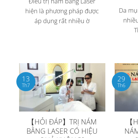
Điều trị nám bằng Laser
Da mụn
hiện là phương pháp được
nhiề
áp dụng rất nhiều ờ
T
13
29
Th7
Th6
【HỎI ĐÁP】TRỊ NÁM
【H
BẰNG LASER CÓ HIỆU
NÁM