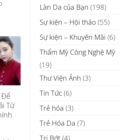
p
Làn Da của Bạn
(198)
Sự kiện – Hội thảo
(55)
Sự kiện – Khuyến Mãi
(6)
Thẩm Mỹ Công Nghệ Mỹ
(19)
Thư Viện Ảnh
(3)
Tin Tức
(6)
 Để
ải Từ
Trẻ hóa
(3)
hính
Trẻ Hóa Da
(7)
Trị Bớt
(4)