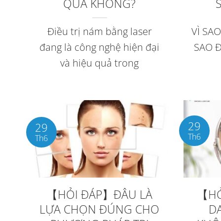
QUẢ KHÔNG?
Điều trị nám bằng laser
VÌ SAO
đang là công nghệ hiện đại
SAO Đ
và hiệu quả trong
29
29
Th6
Th6
【HỎI ĐÁP】ĐÂU LÀ
【HỎ
LỰA CHỌN ĐÚNG CHO
D