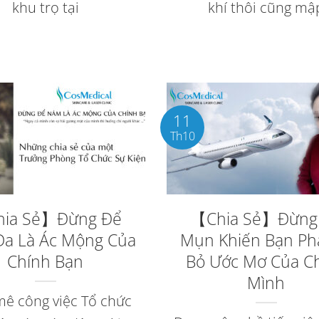
khu trọ tại
khí thôi cũng mậ
11
Th10
ia Sẻ】Đừng Để
【Chia Sẻ】Đừng
a Là Ác Mộng Của
Mụn Khiến Bạn Ph
Chính Bạn
Bỏ Ước Mơ Của C
Mình
ê công việc Tổ chức