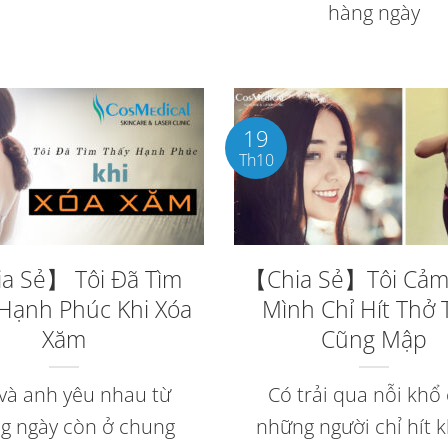
hàng ngày
19
Th10
a Sẻ】 Tôi Đã Tìm
【Chia Sẻ】Tôi Cảm
Hạnh Phúc Khi Xóa
Mình Chỉ Hít Thở 
Xăm
Cũng Mập
và anh yêu nhau từ
Có trải qua nỗi khổ
g ngày còn ở chung
những người chỉ hít 