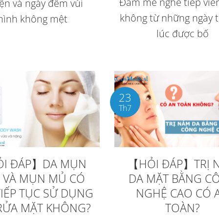
Đam mê nghề tiếp viê
iện và ngày đêm vùi
không từ những ngày t
mình không mệt
lúc được bố
23
Th7
I ĐÁP】DA MỤN
【HỎI ĐÁP】TRỊ 
 VÀ MỤN MỦ CÓ
DA MẶT BẰNG C
TIẾP TỤC SỬ DỤNG
NGHỆ CAO CÓ 
RỬA MẶT KHÔNG?
TOÀN?