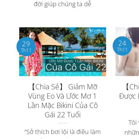
đời giúp chúng ta dễ
24
29
Th11
Th11
【Chia Sẻ】 Giảm Mỡ
【Chi
Vùng Eo Và Ước Mơ 1
Được 
Lần Mặc Bikini Của Cô
Gái 22 Tuổi
Tôi 
“Sở thích bơi lội là điều làm
nhữn