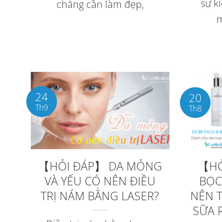
sự k
chẳng cần làm đẹp,
24
20
Th9
Th8
【HỎI ĐÁP】 DA MỎNG
【HỎ
VÀ YẾU CÓ NÊN ĐIỀU
BỌC
TRỊ NÁM BẰNG LASER?
NÊN 
SỮA 