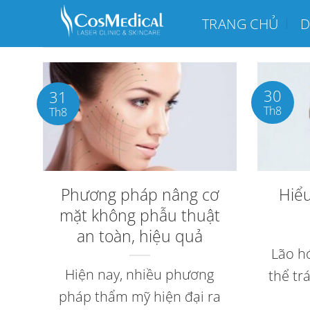
Chuyển
TRANG CHỦ
D
đến
nội
dung
30
31
Th8
Th8
Phương pháp nâng cơ
Hiể
mặt không phẫu thuật
an toàn, hiệu quả
Lão hó
Hiện nay, nhiều phương
thể tr
pháp thẩm mỹ hiện đại ra