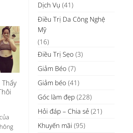
Dịch Vụ
(41)
Điều Trị Da Công Nghệ
Mỹ
(16)
Điều Trị Sẹo
(3)
Giảm Béo
(7)
 Thấy
Giảm béo
(41)
Thôi
Góc làm đẹp
(228)
Hỏi đáp – Chia sẻ
(21)
 của
Khuyến mãi
(95)
không