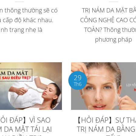
 thông thường sẽ có
TRỊ NÁM DA MẶT B
u cấp độ khác nhau.
CÔNG NGHỆ CAO C
ình trạng nhẹ là
TOÀN? Thông thườ
phương pháp
29
Th6
ỎI ĐÁP】VÌ SAO
【HỎI ĐÁP】SỰ TH
 DA MẶT TÁI LẠI
TRỊ NÁM DA BẰNG