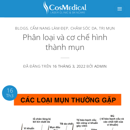
Chuyển
đến
nội
BLOGS
,
CẨM NANG LÀM ĐẸP
,
CHĂM SÓC DA
,
TRỊ MỤN
dung
Phân loại và cơ chế hình
thành mụn
ĐÃ ĐĂNG TRÊN
16 THÁNG 3, 2022
BỞI
ADMIN
16
Th3