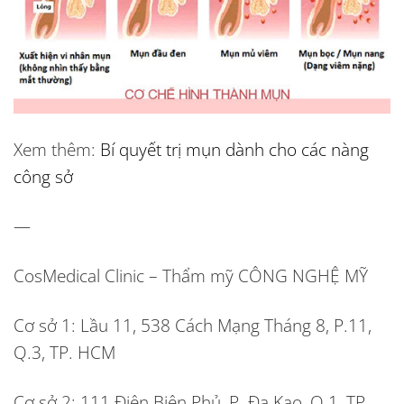
Xem thêm:
Bí quyết trị mụn dành cho các nàng
công sở
—
CosMedical Clinic – Thẩm mỹ CÔNG NGHỆ MỸ
Cơ sở 1:
Lầu 11, 538 Cách Mạng Tháng 8, P.11,
Q.3, TP. HCM
Cơ sở 2:
111 Điện Biên Phủ, P. Đa Kao, Q.1, TP.