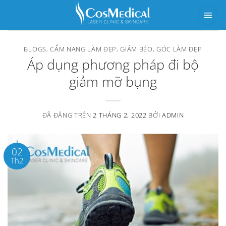
Chuyển
đến
nội
BLOGS
,
CẨM NANG LÀM ĐẸP
,
GIẢM BÉO
,
GÓC LÀM ĐẸP
dung
Áp dụng phương pháp đi bộ
giảm mỡ bụng
ĐÃ ĐĂNG TRÊN
2 THÁNG 2, 2022
BỞI
ADMIN
02
Th2