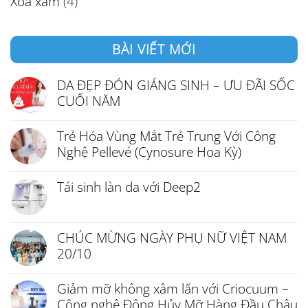
Xóa xăm
(4)
BÀI VIẾT MỚI
DA ĐẸP ĐÓN GIÁNG SINH – ƯU ĐÃI SỐC
CUỐI NĂM
Trẻ Hóa Vùng Mắt Trẻ Trung Với Công
Nghệ Pellevé (Cynosure Hoa Kỳ)
Tái sinh làn da với Deep2
CHÚC MỪNG NGÀY PHỤ NỮ VIỆT NAM
20/10
Giảm mỡ không xâm lấn với Criocuum –
Công nghệ Đông Hủy Mỡ Hàng Đầu Châu