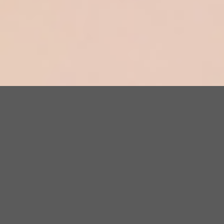
LIỆU TRÌNH
TẾ BÀO GỐC ORGANIC OXY
TƯƠI CAO ÁP
Liệu trình tế bào gốc Organic Oxy tươi cao áp:
LỢI ÍCH
Với liệu trình
Tế bào gốc Organic
Oxy tươi cao