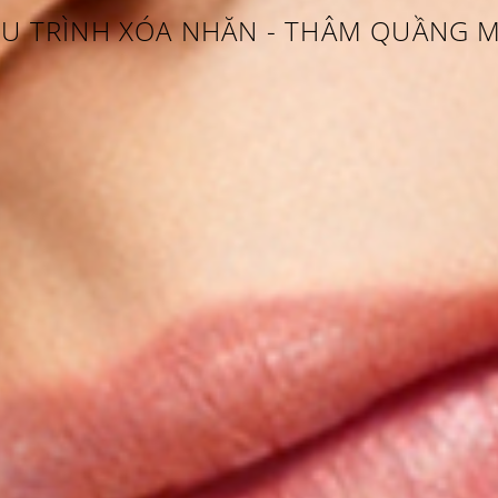
ỆU TRÌNH XÓA NHĂN - THÂM QUẦNG 