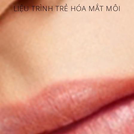
LIỆU TRÌNH TRẺ HÓA MẮT MÔI