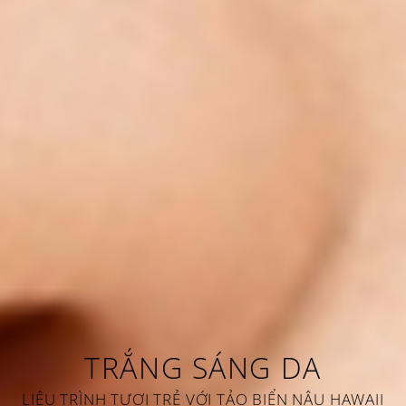
TRẮNG SÁNG DA
LIỆU TRÌNH TƯƠI TRẺ VỚI TẢO BIỂN NÂU HAWAII