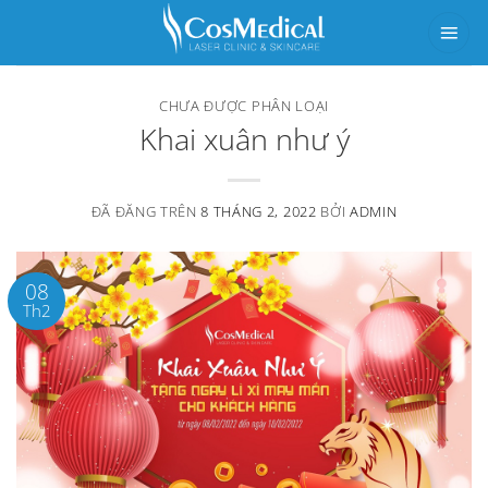
Chuyển
đến
nội
CHƯA ĐƯỢC PHÂN LOẠI
dung
Khai xuân như ý
ĐÃ ĐĂNG TRÊN
8 THÁNG 2, 2022
BỞI
ADMIN
08
Th2