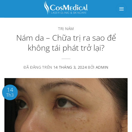
Chuyển
đến
nội
TRỊ NÁM
dung
Nám da – Chữa trị ra sao để
không tái phát trở lại?
ĐÃ ĐĂNG TRÊN
14 THÁNG 3, 2024
BỞI
ADMIN
14
Th3