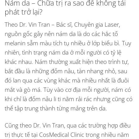
Nám da – Chữa trị ra sao để không tái
phát trở lại?
Theo Dr. Vin Tran – Bác sĩ, Chuyên gia Laser,
nguồn gốc gây nên
nám da
là do các hắc tố
melanin sẫm màu tích tụ nhiều ở lớp biểu bì. Tuy
nhiên, tình trạng nám da ở mỗi người có tỷ lệ
khác nhau. Nám thường xuất hiện theo trình tự,
bắt đầu là những đốm nâu, tàn nhang nhỏ, sau
đó lan qua các vùng khác mà nhiều nhất là đuôi
mắt và gò má. Tùy vào cơ địa mỗi người, nám có
khi chỉ là đốm nâu li ti nằm rải rác nhưng cũng có
thể tập trung thành từng mảng trên da.
Cũng theo Dr. Vin Tran, qua các trường hợp điều
trị thực tế tại CosMedical Clinic trong nhiều năm