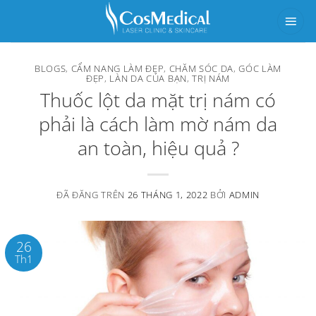
Chuyển
đến
nội
BLOGS
,
CẨM NANG LÀM ĐẸP
,
CHĂM SÓC DA
,
GÓC LÀM
dung
ĐẸP
,
LÀN DA CỦA BẠN
,
TRỊ NÁM
Thuốc lột da mặt trị nám có
phải là cách làm mờ nám da
an toàn, hiệu quả ?
ĐÃ ĐĂNG TRÊN
26 THÁNG 1, 2022
BỞI
ADMIN
26
Th1