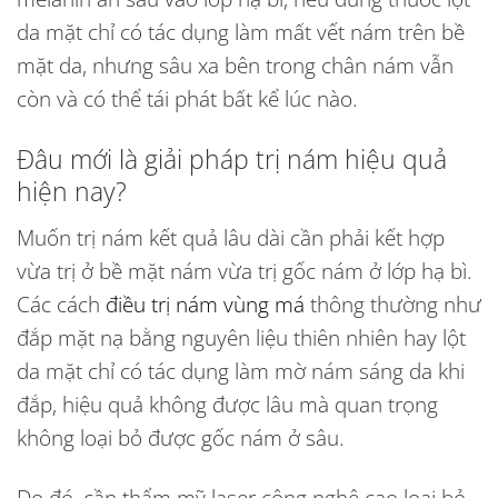
da mặt
chỉ có tác dụng làm mất vết nám trên bề
mặt da, nhưng sâu xa bên trong chân nám vẫn
còn và có thể tái phát bất kể lúc nào.
Đâu mới là
giải pháp trị nám
hiệu quả
hiện nay?
Muốn trị nám kết quả lâu dài cần phải kết hợp
vừa trị ở bề mặt nám vừa trị gốc nám ở lớp hạ bì.
Các
cách
điều trị nám vùng má
thông thường như
đắp mặt nạ bằng nguyên liệu thiên nhiên hay
lột
da mặt
chỉ có tác dụng làm mờ nám sáng da khi
đắp, hiệu quả không được lâu mà quan trọng
không loại bỏ được gốc nám ở sâu.
Do đó, cần
thẩm mỹ laser công nghệ cao
loại bỏ