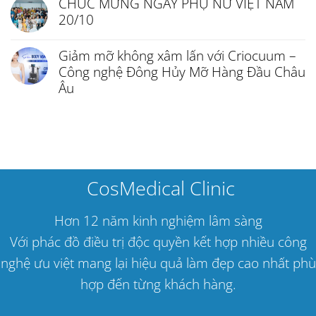
CHÚC MỪNG NGÀY PHỤ NỮ VIỆT NAM
20/10
Giảm mỡ không xâm lấn với Criocuum –
Công nghệ Đông Hủy Mỡ Hàng Đầu Châu
Âu
CosMedical Clinic
Hơn 12 năm kinh nghiệm lâm sàng
Với phác đồ điều trị độc quyền kết hợp nhiều công
nghệ ưu việt mang lại hiệu quả làm đẹp cao nhất phù
hợp đến từng khách hàng.