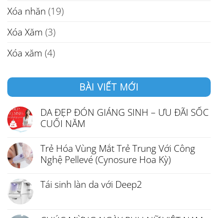
Xóa nhăn
(19)
Xóa Xăm
(3)
Xóa xăm
(4)
BÀI VIẾT MỚI
DA ĐẸP ĐÓN GIÁNG SINH – ƯU ĐÃI SỐC
CUỐI NĂM
Trẻ Hóa Vùng Mắt Trẻ Trung Với Công
Nghệ Pellevé (Cynosure Hoa Kỳ)
Tái sinh làn da với Deep2