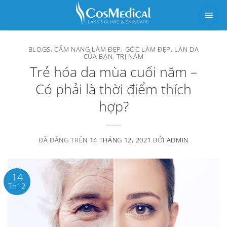
Chuyển
đến
nội
BLOGS
,
CẨM NANG LÀM ĐẸP
,
GÓC LÀM ĐẸP
,
LÀN DA
dung
CỦA BẠN
,
TRỊ NÁM
Trẻ hóa da mùa cuối năm –
Có phải là thời điểm thích
hợp?
ĐÃ ĐĂNG TRÊN
14 THÁNG 12, 2021
BỞI
ADMIN
14
Th12