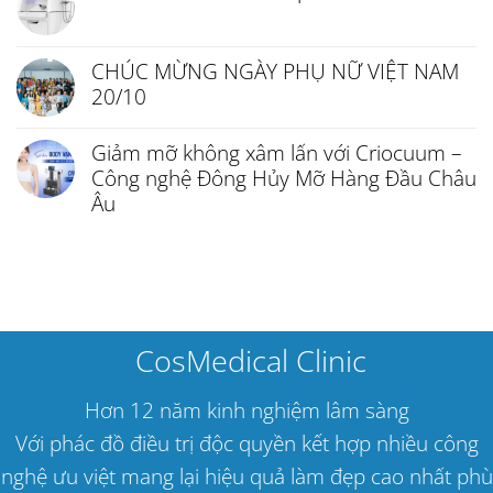
CHÚC MỪNG NGÀY PHỤ NỮ VIỆT NAM
20/10
Giảm mỡ không xâm lấn với Criocuum –
Công nghệ Đông Hủy Mỡ Hàng Đầu Châu
Âu
CosMedical Clinic
Hơn 12 năm kinh nghiệm lâm sàng
Với phác đồ điều trị độc quyền kết hợp nhiều công
nghệ ưu việt mang lại hiệu quả làm đẹp cao nhất phù