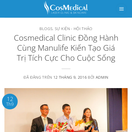
Chuyển
đến
nội
BLOGS
,
SỰ KIỆN - HỘI THẢO
dung
Cosmedical Clinic Đồng Hành
Cùng Manulife Kiến Tạo Giá
Trị Tích Cực Cho Cuộc Sống
ĐÃ ĐĂNG TRÊN
12 THÁNG 9, 2016
BỞI
ADMIN
12
Th9