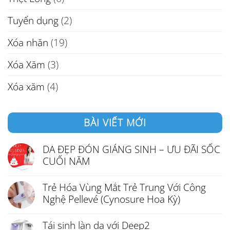
Tuyển dụng
(2)
Xóa nhăn
(19)
Xóa Xăm
(3)
Xóa xăm
(4)
BÀI VIẾT MỚI
DA ĐẸP ĐÓN GIÁNG SINH – ƯU ĐÃI SỐC
CUỐI NĂM
Trẻ Hóa Vùng Mắt Trẻ Trung Với Công
Nghệ Pellevé (Cynosure Hoa Kỳ)
Tái sinh làn da với Deep2