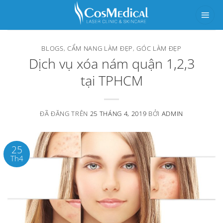
Chuyển
đến
nội
BLOGS
,
CẨM NANG LÀM ĐẸP
,
GÓC LÀM ĐẸP
dung
Dịch vụ xóa nám quận 1,2,3
tại TPHCM
ĐÃ ĐĂNG TRÊN
25 THÁNG 4, 2019
BỞI
ADMIN
25
Th4