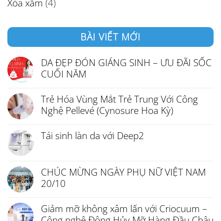
Xóa xăm
(4)
BÀI VIẾT MỚI
DA ĐẸP ĐÓN GIÁNG SINH – ƯU ĐÃI SỐC
CUỐI NĂM
Trẻ Hóa Vùng Mắt Trẻ Trung Với Công
Nghệ Pellevé (Cynosure Hoa Kỳ)
Tái sinh làn da với Deep2
CHÚC MỪNG NGÀY PHỤ NỮ VIỆT NAM
20/10
Giảm mỡ không xâm lấn với Criocuum –
Công nghệ Đông Hủy Mỡ Hàng Đầu Châu